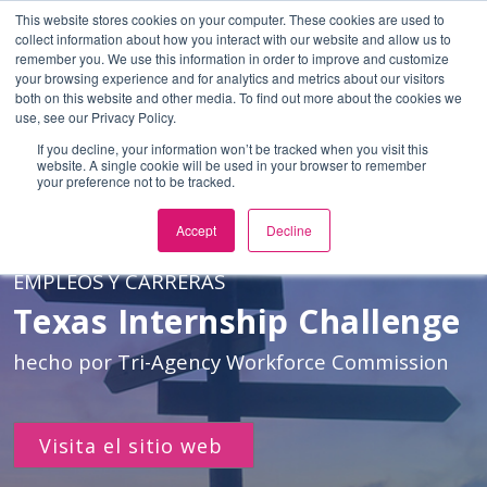
This website stores cookies on your computer. These cookies are used to
In English
o
Select Language
▼
collect information about how you interact with our website and allow us to
remember you. We use this information in order to improve and customize
SaltaAlContenidoPrincipal
your browsing experience and for analytics and metrics about our visitors
both on this website and other media. To find out more about the cookies we
use, see our Privacy Policy.
If you decline, your information won’t be tracked when you visit this
website. A single cookie will be used in your browser to remember
your preference not to be tracked.
Accept
Decline
EMPLEOS Y CARRERAS
Texas Internship Challenge
hecho por Tri-Agency Workforce Commission
Visita el sitio web