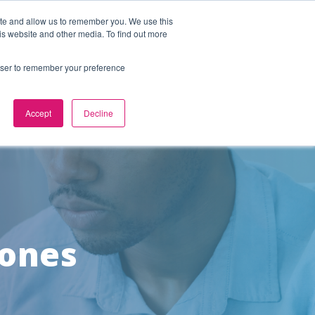
Search
ite and allow us to remember you. We use this
is website and other media. To find out more
rowser to remember your preference
Accept
Decline
iones