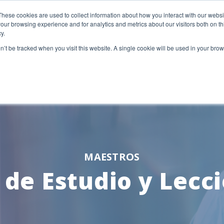
These cookies are used to collect information about how you interact with our webs
our browsing experience and for analytics and metrics about our visitors both on th
y.
on’t be tracked when you visit this website. A single cookie will be used in your b
SE
EDUCADORES
DISTRICT LEADERS
MAESTROS
 de Estudio y Lecc