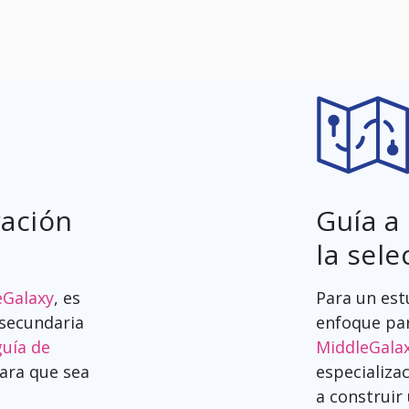
ración
Guía a 
la sele
eGalaxy
, es
Para un est
 secundaria
enfoque par
uía de
MiddleGala
para que sea
especializa
a construir