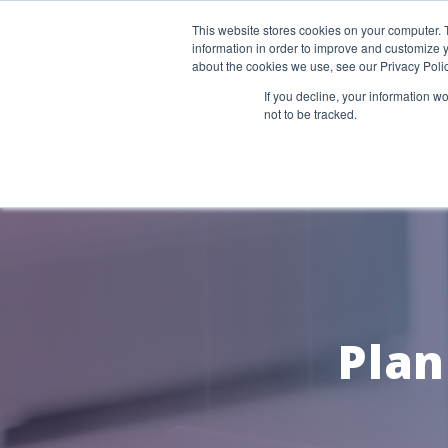
In English
o
Select Language
▼
This website stores cookies on your computer. 
information in order to improve and customize y
SaltaAlContenidoPrincipal
about the cookies we use, see our Privacy Polic
If you decline, your information w
SOBRE TEXAS ONCOUR
not to be tracked.
Plan