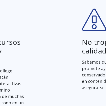
cursos
No tro
y
calidad
Sabemos qu
promete ayu
College
conservado 
están
en contenid
nteractivas
asegurarse 
amino
n de muchas
, todo en un