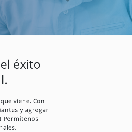
el éxito
l.
 que viene. Con
iantes y agregar
s! Permítenos
nales.